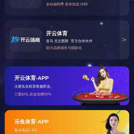
汽车水泵轴连轴承
风扇支架轴承