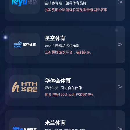
高精密轴承
狐
转向轴承系列
圆锥滚子轴承
(中
国)
点击了解
联系我们
一
火狐官网-火狐(中国)一站式服务
站
官网
XUZHOU UNE INNOVATIVE