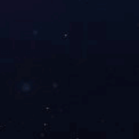
务官
TECHNOLOGY
网
CO.,LTD.
电 话：0516-
86232871
传 真：0516-
86285265
邮 箱：
zlbc@aygllj.com
地 址：江苏省邳
州市经济开发区海河
路32/85号
邮 编：221300