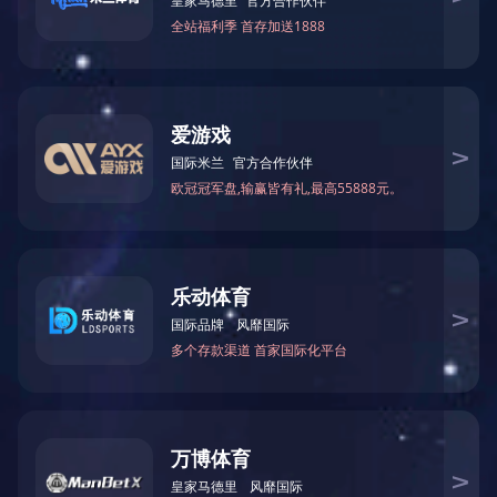
TECHNOLOGY CO.,LTD.
式
电 话：0516-86232871
传 真：0516-86285265
服
邮 箱：zlbc@aygllj.com
地 址：江苏省邳州市经济开
发区海河路32/85号
务
邮 编：221300
官
网