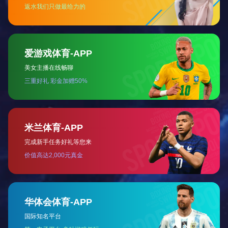
汽车水泵轴连轴承2
汽车水泵轴连轴承
汽车水泵轴连轴承5
汽车水泵轴连轴承