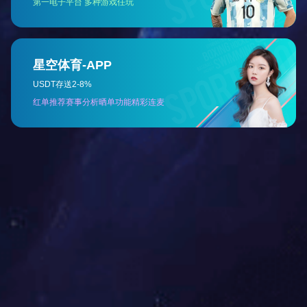
汽车水泵轴连轴承5
汽车水泵轴连轴承
您可能感兴趣的新闻
POPULAR INFORMATIO
火狐官网-火狐(中国)一站式服务官网 荣获2025年度新品贡献
2026-02-02
火狐官网-火狐(中国)一站式服务官网 凭借稳定卓越的产品实力以
能，荣获成都嘉陵华西光学精密机械有限公司“2025年度新品贡献供应