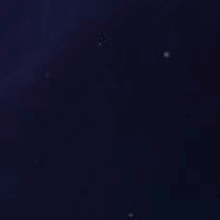
关于【2026年度】电力交易售电公司合作招标的公告
2025-10-09
关于【2026 年度】电力交易售电公司合作招标的公告致各潜在投标人(
公司【2026年度】生产经营用电需求，降低用电…
请留下您的
联系方式，
微信
我们会第一
时间联系
火狐
关于
产品
技术
您！
公众
官
我们
展示
中心
合作
新闻
联系
号
网-
伙伴
资讯
我们