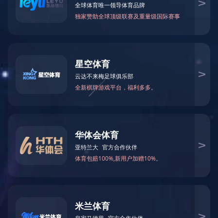
公司愿景
狐
核心价值观
公司战略
(中
公司优势
国)
公司荣誉
公司环境
一
站
江苏省民