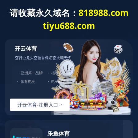
火狐官网
火
关
产
应
技
合
新
联
关于我们
致力于汽车用轴承、摩托车、电动车用轴承制造和销售
狐
于
品
用
术
作
闻
系
官
我
展
领
中
伙
资
我
咨询电话
公司荣誉
关于我们
在线留言
网-
们
示
域
心
伴
讯
们
返回顶部
公司使命
火